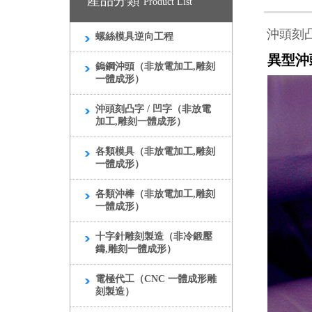
產品分類
Product List
沖頭刻凸
螺絲模具逆向工程
異型沖
鎢鋼沖頭（非放電加工,雕刻
一體成形）
沖頭刻凸字 / 凹字（非放電
加工,雕刻一體成形）
各類模具（非放電加工,雕刻
一體成形）
各類沖棒（非放電加工,雕刻
一體成形）
十字針雕刻製造（非冷鍛壓
鑄,雕刻一體成形）
電極代工（CNC 一體成形雕
刻製造）